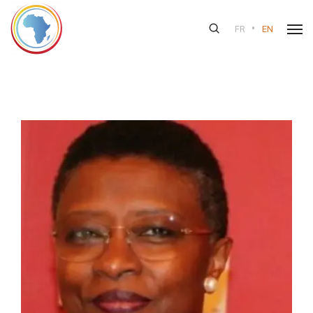
•
FR
EN