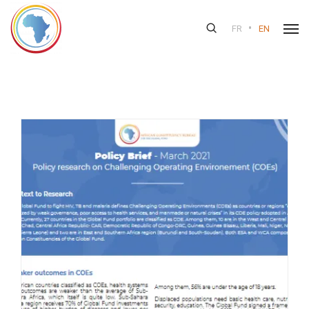
•
FR
EN