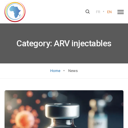
•
FR
EN
Category:
ARV injectables
Home
News