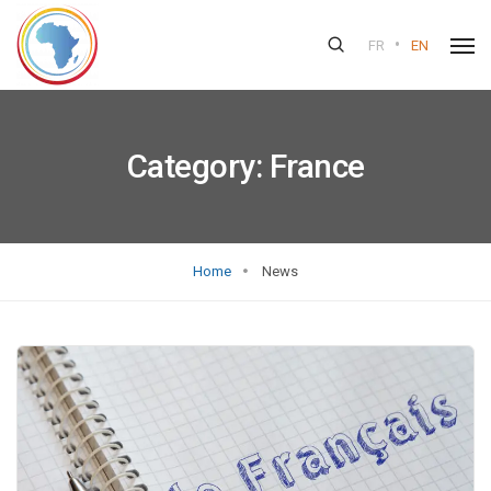
•
FR
EN
Category:
France
Home
News