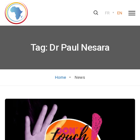
•
FR
EN
Tag:
Dr Paul Nesara
Home
News