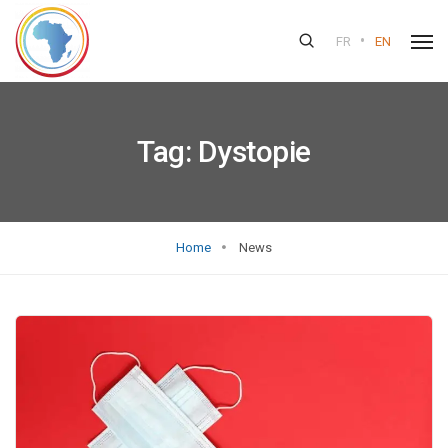
•
FR
EN
Tag:
Dystopie
Home
News