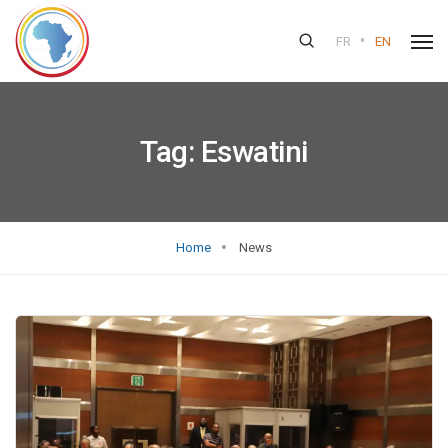
•
FR
EN
Tag:
Eswatini
Home
News