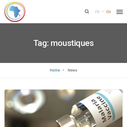
•
FR
EN
Tag:
moustiques
Home
News