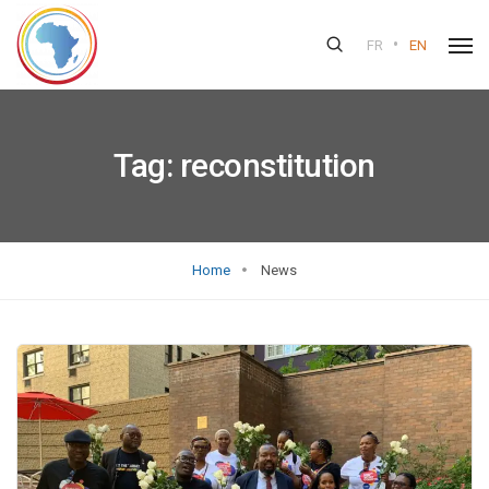
•
FR
EN
Tag:
reconstitution
Home
News