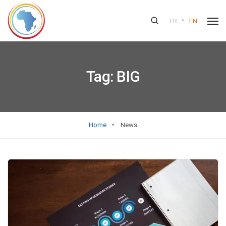
•
FR
EN
Tag:
BIG
Home
News