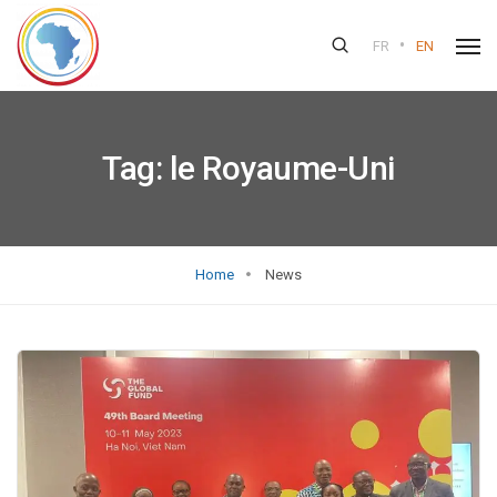
•
FR
EN
Tag:
le Royaume-Uni
Home
News