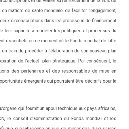
 circonscriptions et de veiller au renforcement de la voix de
es en matière de santé mondiale, de faciliter l’engagement,
es deux circonscriptions dans les processus de financement
de leur capacité à modeler les politiques et processus du
nent essentiels en ce moment où le Fonds mondial de lutte
t en train de procéder à l’élaboration de son nouveau plan
xpiration de l’actuel plan stratégique. Par conséquent, le
butions des partenaires et des responsables de mise en
 opportunités émergents qui pourraient être décisifs pour la
qu’organe qui fournit un appui technique aux pays africains,
N, le conseil d’administration du Fonds mondial et les
Afrique subsaharienne en vue de mener des discussions