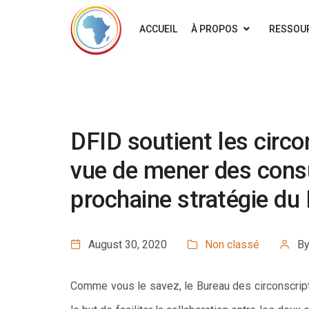
ACCUEIL
À PROPOS
RESSOU
DFID soutient les circo
vue de mener des consu
prochaine stratégie du
August 30, 2020
Non classé
B
Comme vous le savez, le Bureau des circonscript