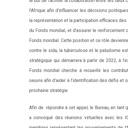
le but de faciliter la collaboration entre les deux
l’Afrique afin d’influencer les décisions politiqu
la représentation et la participation efficaces d
du Fonds mondial, et d’assurer le renforcement 
Fonds mondial. Cette position et ce rôle devien
contre le sida, la tuberculose et le paludisme es
stratégique qui démarrera à partir de 2022, à l’e
Fonds mondial cherche à recueillir les contri
oeuvre afin d’aider à l’identification des défis et
prochaine stratégie.
Afin de
répondre à cet appel, le Bureau, en tant 
a convoqué des réunions virtuelles avec les IC
membres représentant les gouvernements de l’